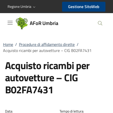
AFoR Umbria
Gestione SitoWeb
Regione Umbria
AFoR Umbria
Home
/
Procedure di affidamento dirette
/
Acquisto ricambi per autovetture – CIG B02FA7431
Acquisto ricambi per
autovetture – CIG
B02FA7431
Data:
Tempo di lettura: